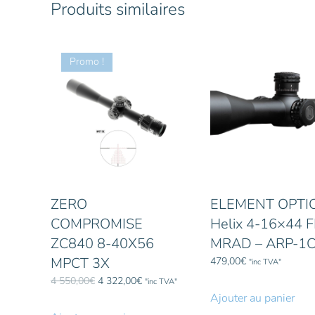
Produits similaires
Promo !
ZERO
ELEMENT OPTI
COMPROMISE
Helix 4-16×44 
ZC840 8-40X56
MRAD – ARP-1
MPCT 3X
479,00
€
"inc TVA"
Le
Le
4 550,00
€
4 322,00
€
"inc TVA"
prix
prix
Ajouter au panier
initial
actuel