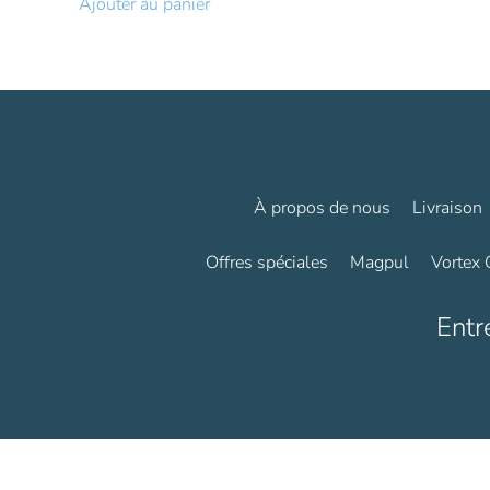
Ajouter au panier
était :
est :
4
4
550,00€.
322,00€.
À propos de nous
Livraison
Offres spéciales
Magpul
Vortex 
Entr