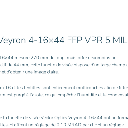
5
MIL
:
SCFF-
38
Veyron 4-16×44 FFP VPR 5 MIL
 4-16×44 mesure 270 mm de long, mais offre néanmoins un
ectif de 44 mm, cette lunette de visée dispose d’un large champ 
met d’obtenir une image claire.
m T6 et les lentilles sont entièrement multicouches afin de filtre
 mm est purgé à l’azote, ce qui empêche l’humidité et la condensa
a lunette de visée Vector Optics Veyron 4-16×44 ont un form
elles-ci offrent un réglage de 0,10 MRAD par clic et un réglage