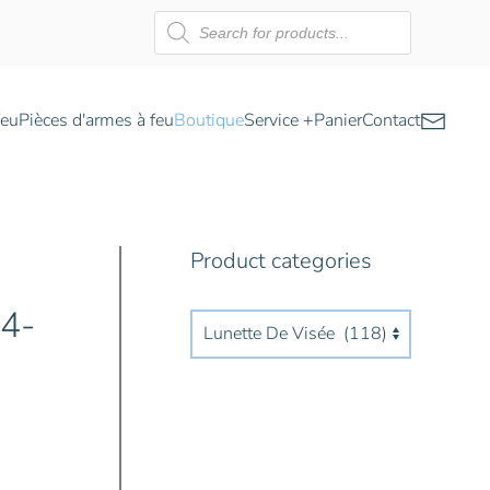
Recherche
de
produits
feu
Pièces d'armes à feu
Boutique
Service +
Panier
Contact
Product categories
4-