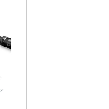
-
VA"