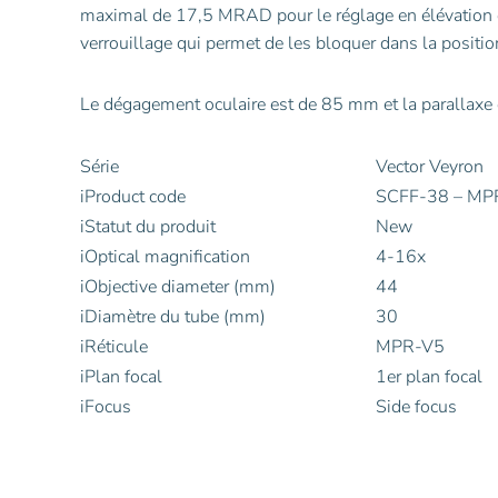
maximal de 17,5 MRAD pour le réglage en élévation et
verrouillage qui permet de les bloquer dans la positio
Le dégagement oculaire est de 85 mm et la parallaxe es
Série
Vector Veyron
i
Product code
SCFF-38 – MPR-
i
Statut du produit
New
i
Optical magnification
4-16x
i
Objective diameter (mm)
44
i
Diamètre du tube (mm)
30
i
Réticule
MPR-V5
i
Plan focal
1er plan focal
i
Focus
Side focus