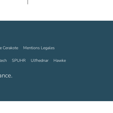
5€.
e Cerakote
Mentions Legales
tech
SPUHR
Ulfhednar
Hawke
ance.