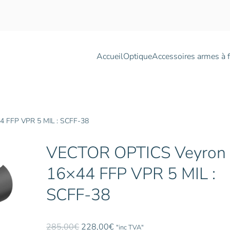
Accueil
Optique
Accessoires armes à 
4 FFP VPR 5 MIL : SCFF-38
VECTOR OPTICS Veyron 
16×44 FFP VPR 5 MIL :
SCFF-38
Le
Le
285,00
€
228,00
€
"inc TVA"