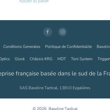
Ajouter au panier
399,00€.
299,2
était :
est :
4
4
230,00€.
018,50€.
Conditions Generales
Politique de Confidentialite
Baselin
Optics
Glock
Châssis KRG
MDT
Toni System
Trigger
eprise française basée dans le sud de la Fr
SAS Baseline Tactical, 13810 Eygalières
©
2026
Baseline Tactical