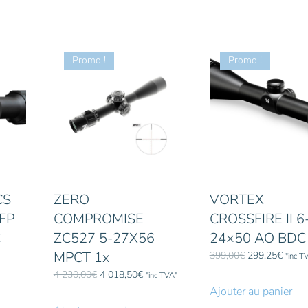
Promo !
Promo !
CS
ZERO
VORTEX
FFP
COMPROMISE
CROSSFIRE II 6
C
ZC527 5-27X56
24×50 AO BDC
MPCT 1x
Le
Le
399,00
€
299,25
€
"inc T
prix
prix
Le
Le
4 230,00
€
4 018,50
€
"inc TVA"
initial
actuel
prix
prix
Ajouter au panier
était :
est :
initial
actuel