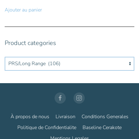
initial
actuel
Ajouter au panier
était :
est :
99,00€.
79,00€.
Product categories
À propos de nous
Livraison
Conditions Generales
Politique de Confidentialite
Baseline Cerakote
Mentions Legales