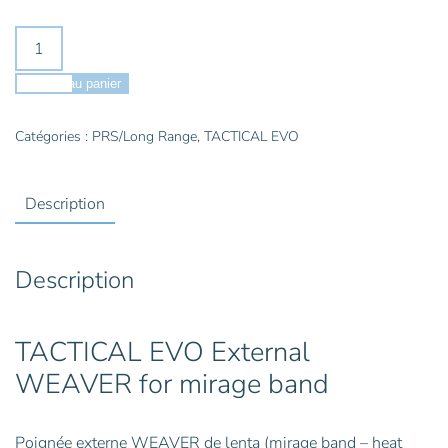
quantité
de
TACTICAL
Ajouter au panier
EVO
External
Catégories :
PRS/Long Range
,
TACTICAL EVO
WEAVER
for
Description
mirage
band
Description
TACTICAL EVO External
WEAVER for mirage band
Poignée externe WEAVER de lenta (mirage band – heat