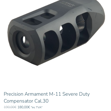
Precision Armament M-11 Severe Duty
Compensator Cal.30
Le
Le
190,00
€
180,00
€
"inc TVA"