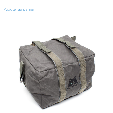
prix
prix
initial
actuel
Ajouter au panier
était :
est :
190,00€.
180,00€.