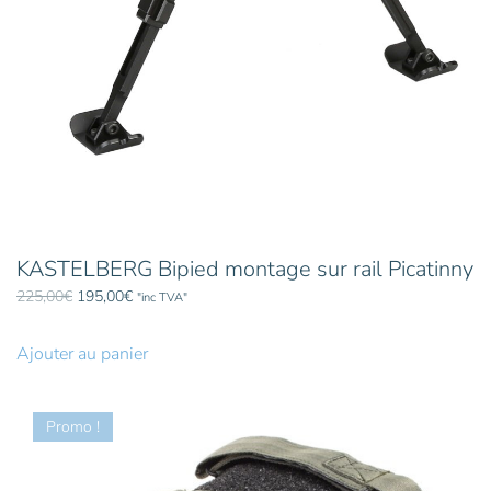
KASTELBERG Bipied montage sur rail Picatinny
Le
Le
225,00
€
195,00
€
"inc TVA"
prix
prix
initial
actuel
Ajouter au panier
était :
est :
225,00€.
195,00€.
Promo !