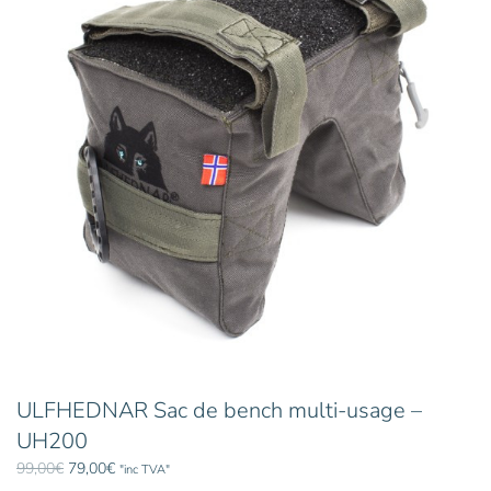
ULFHEDNAR Sac de bench multi-usage –
UH200
Le
Le
99,00
€
79,00
€
"inc TVA"
prix
prix