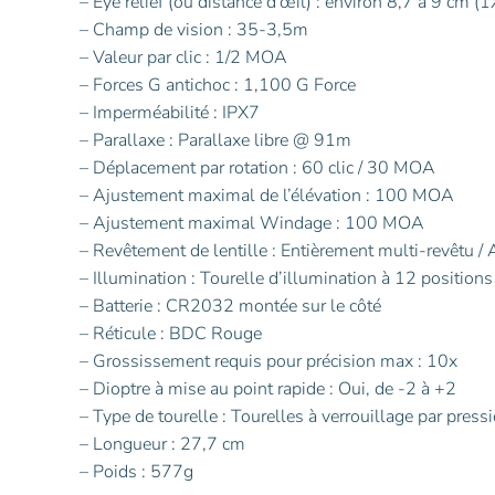
– Eye relief (ou distance d’œil) : environ 8,7 à 9 cm (
– Champ de vision : 35-3,5m
– Valeur par clic : 1/2 MOA
– Forces G antichoc : 1,100 G Force
– Imperméabilité : IPX7
– Parallaxe : Parallaxe libre @ 91m
– Déplacement par rotation : 60 clic / 30 MOA
– Ajustement maximal de l’élévation : 100 MOA
– Ajustement maximal Windage : 100 MOA
– Revêtement de lentille : Entièrement multi-revêtu /
– Illumination : Tourelle d’illumination à 12 positions
– Batterie : CR2032 montée sur le côté
– Réticule : BDC Rouge
– Grossissement requis pour précision max : 10x
– Dioptre à mise au point rapide : Oui, de -2 à +2
– Type de tourelle : Tourelles à verrouillage par pressi
– Longueur : 27,7 cm
– Poids : 577g