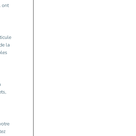
A ont
ticule
de la
bles
n
ets,
votre
tez