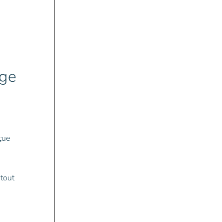
ge
çue
 tout