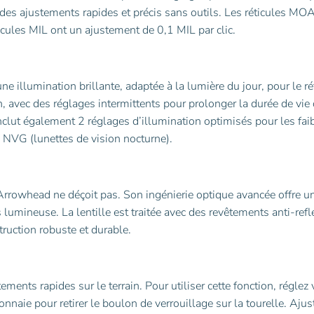
 des ajustements rapides et précis sans outils. Les réticules MO
icules MIL ont un ajustement de 0,1 MIL par clic.
 illumination brillante, adaptée à la lumière du jour, pour le ré
 avec des réglages intermittents pour prolonger la durée de vie 
l inclut également 2 réglages d’illumination optimisés pour les fai
s NVG (lunettes de vision nocturne).
l’Arrowhead ne déçoit pas. Son ingénierie optique avancée offre u
lumineuse. La lentille est traitée avec des revêtements anti-refl
ruction robuste et durable.
ements rapides sur le terrain. Pour utiliser cette fonction, réglez 
onnaie pour retirer le boulon de verrouillage sur la tourelle. Ajus