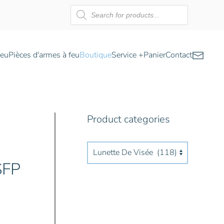
Recherche
de
produits
feu
Pièces d'armes à feu
Boutique
Service +
Panier
Contact
Product categories
SFP