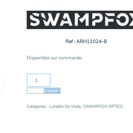
prix
prix
initial
actuel
était :
est :
728,00€.
665,00€.
Ref : ARH11024-B
Disponible sur commande
quantité
de
SWAMPFOX
Ajouter au panier
Arrowhead
Lunette
Catégories :
Lunette De Visée
,
SWAMPFOX OPTICS
LPVO
1-
10X24