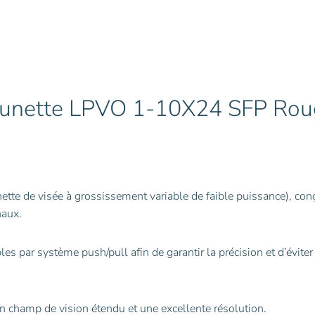
SFP
Rouge
BDC
30mm
nette LPVO 1-10X24 SFP Rou
te de visée à grossissement variable de faible puissance), con
naux.
s par système push/pull afin de garantir la précision et d’éviter
n champ de vision étendu et une excellente résolution.