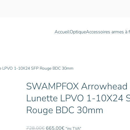
Accueil
Optique
Accessoires armes à 
e LPVO 1-10X24 SFP Rouge BDC 30mm
SWAMPFOX Arrowhead
Lunette LPVO 1-10X24 
Rouge BDC 30mm
Le
Le
728,00
€
665,00
€
"inc TVA"