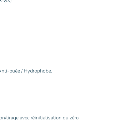
1X-8X)
 Anti-buée / Hydrophobe.
on/tirage avec réinitialisation du zéro