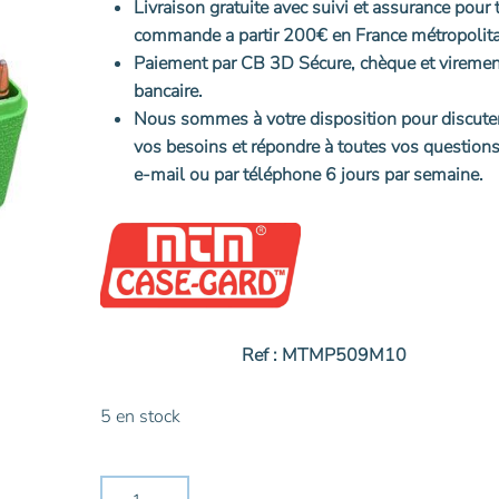
initial
actuel
Livraison gratuite avec suivi et assurance pour 
était :
est :
commande a partir 200€ en France métropolita
8,99€.
7,99€.
Paiement par CB 3D Sécure, chèque et viremen
bancaire.
Nous sommes à votre disposition pour discute
vos besoins et répondre à toutes vos questions
e-mail ou par téléphone 6 jours par semaine.
Ref : MTMP509M10
5 en stock
quantité