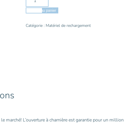
de
MTM
Ajouter au panier
RS-
50
Catégorie :
Matériel de rechargement
Boite
à
Munitions
ions
le marché! L’ouverture à charnière est garantie pour un million