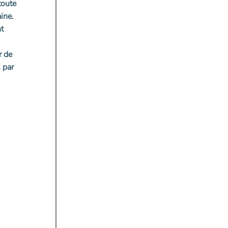
toute
ine.
t
r de
 par