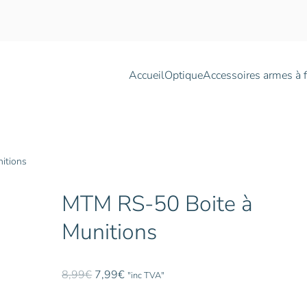
Accueil
Optique
Accessoires armes à 
itions
MTM RS-50 Boite à
Munitions
Le
Le
8,99
€
7,99
€
"inc TVA"
prix
prix