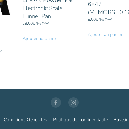
LYMAN Powder Pal
6×47
Electronic Scale
(MTMC.RS.50.1
Funnel Pan
8,00
€
"inc TVA"
18,00
€
"inc TVA"
Ajouter au panier
Ajouter au panier
A"
€.
Conditions Generales
Politique de Confidentialite
Baselin