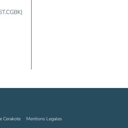
6T.CGBK)
e Cerakote
Mentions Legales