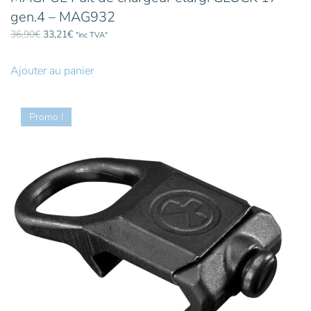
gen.4 – MAG932
Le
Le
36,90
€
33,21
€
"inc TVA"
prix
prix
initial
actuel
Ajouter au panier
était :
est :
36,90€.
33,21€.
Promo !