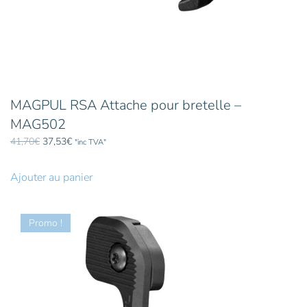
MAGPUL RSA Attache pour bretelle –
MAG502
Le
Le
41,70
€
37,53
€
"inc TVA"
prix
prix
initial
actuel
Ajouter au panier
était :
est :
41,70€.
37,53€.
Promo !