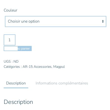
Couleur
quantité
de
MAGPUL
Ajouter au panier
Poignée
RVG
UGS :
ND
Catégories :
AR-15 Accessories
,
Magpul
picatinny
-
MAG412
Description
Informations complémentaires
Description