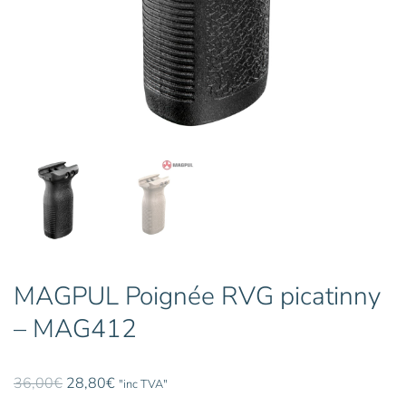
MAGPUL Poignée RVG picatinny
– MAG412
Le
Le
36,00
€
28,80
€
"inc TVA"
prix
prix