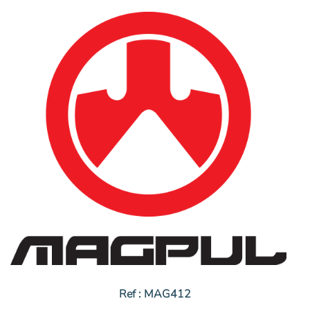
initial
actuel
était :
est :
36,00€.
28,80€.
Ref : MAG412