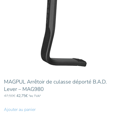
MAGPUL Arrêtoir de culasse déporté B.A.D.
Lever – MAG980
Le
Le
47,50
€
42,75
€
"inc TVA"
prix
prix
initial
actuel
Ajouter au panier
était :
est :
47,50€.
42,75€.