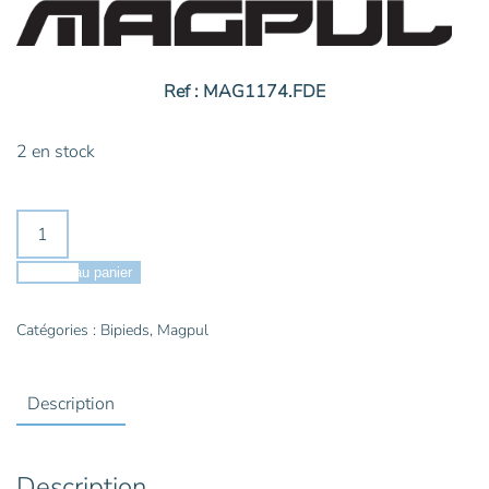
Ref : MAG1174.FDE
2 en stock
quantité
de
MAGPUL
Ajouter au panier
Bipied
MOE
Catégories :
Bipieds
,
Magpul
(FDE)
-
Description
MAG1174.FDE
Description