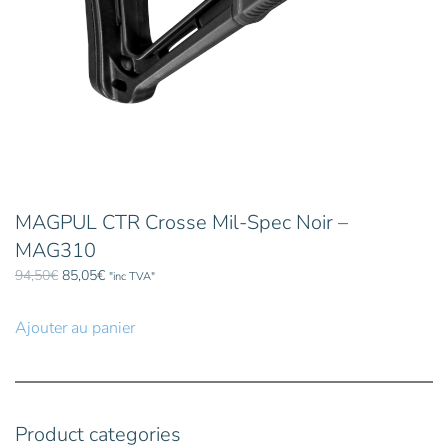
MAGPUL CTR Crosse Mil-Spec Noir –
MAG310
Le
Le
94,50
€
85,05
€
"inc TVA"
prix
prix
initial
actuel
Ajouter au panier
était :
est :
94,50€.
85,05€.
Product categories