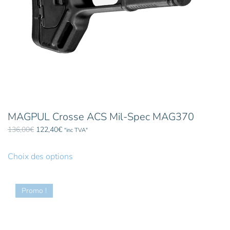
MAGPUL Crosse ACS Mil-Spec MAG370
Le
Le
136,00
€
122,40
€
"inc TVA"
prix
prix
Ce
initial
actuel
produit
Choix des options
était :
est :
a
136,00€.
122,40€.
plusieurs
Promo !
variations.
Les
options