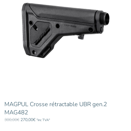
peuvent
être
choisies
sur
la
page
du
produit
MAGPUL Crosse rétractable UBR gen.2
MAG482
Le
Le
300,00
€
270,00
€
"inc TVA"
prix
prix
Ce