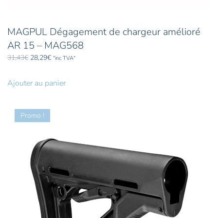
MAGPUL Dégagement de chargeur amélioré
AR 15 – MAG568
Le
Le
31,43
€
28,29
€
"inc TVA"
prix
prix
initial
actuel
Ajouter au panier
était :
est :
31,43€.
28,29€.
Promo !