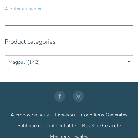
initial
actuel
Ajouter au panier
était :
est :
123,60€.
111,24€.
Product categories
À propos de nous
Livraison
Conditions Generales
Politique de Confidentialite
Baseline Cerakote
Mentions Legales