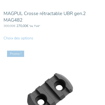
MAGPUL Crosse rétractable UBR gen.2
MAG482
Le
Le
300,00
€
270,00
€
"inc TVA"
prix
prix
Ce
initial
actuel
produit
Choix des options
était :
est :
a
300,00€.
270,00€.
plusieurs
Promo !
variations.
Les
options
peuvent
être
choisies
sur
la
page