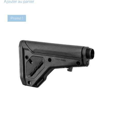
Ajouter au panier
était :
est :
31,63€.
28,46€.
Promo !