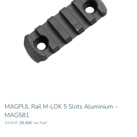
MAGPUL Rail M-LOK 5 Slots Aluminium –
MAG581
Le
Le
31,63
€
28,46
€
"inc TVA"
prix
prix
initial
actuel