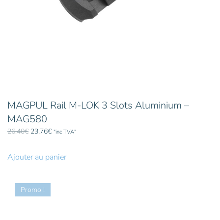
du
produit
MAGPUL Rail M-LOK 3 Slots Aluminium –
MAG580
Le
Le
26,40
€
23,76
€
"inc TVA"
prix
prix
initial
actuel
Ajouter au panier
était :
est :
26,40€.
23,76€.
Promo !