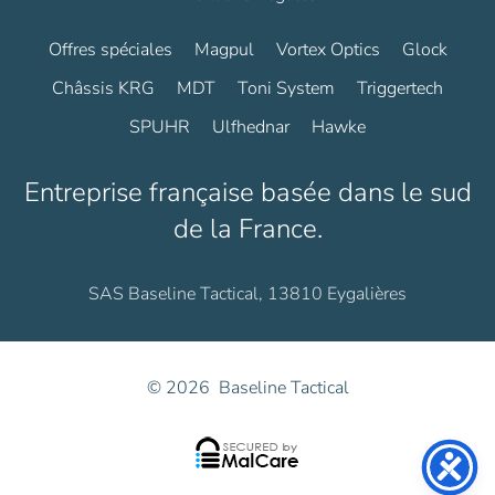
Offres spéciales
Magpul
Vortex Optics
Glock
Châssis KRG
MDT
Toni System
Triggertech
SPUHR
Ulfhednar
Hawke
Entreprise française basée dans le sud
de la France.
SAS Baseline Tactical, 13810 Eygalières
©
2026
Baseline Tactical