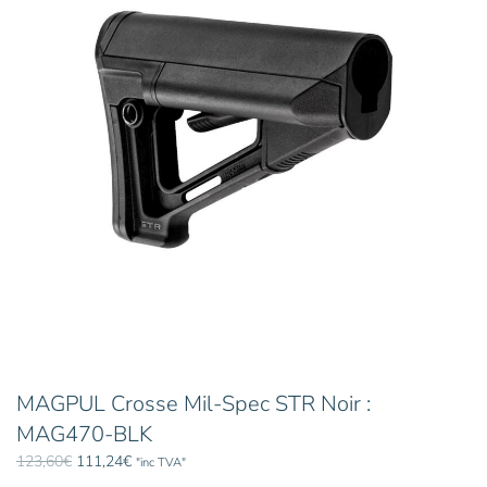
MAGPUL Crosse Mil-Spec STR Noir :
MAG470-BLK
Le
Le
123,60
€
111,24
€
"inc TVA"
prix
prix