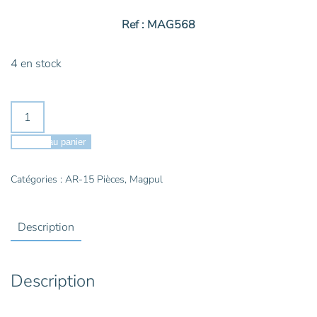
Ref : MAG568
4 en stock
quantité
de
MAGPUL
Ajouter au panier
Dégagement
de
Catégories :
AR-15 Pièces
,
Magpul
chargeur
amélioré
Description
AR
15
-
Description
MAG568