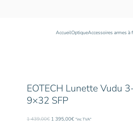
Accueil
Optique
Accessoires armes à 
EOTECH Lunette Vudu 3
9×32 SFP
Le
Le
1 439,00
€
1 395,00
€
"inc TVA"
prix
prix