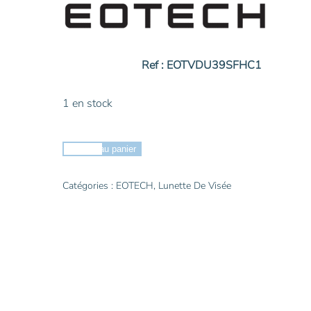
Ref :
EOTVDU39SFHC1
1 en stock
quantité
Ajouter au panier
de
EOTECH
Catégories :
EOTECH
,
Lunette De Visée
Lunette
Vudu
3-
9x32
SFP