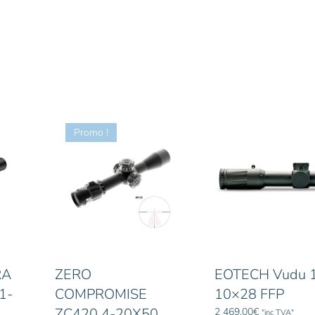
Promo !
RA
ZERO
EOTECH Vudu 
1-
COMPROMISE
10×28 FFP
ZC420 4-20X50
2 469,00
€
"inc TVA"