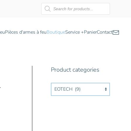
Recherche
de
produits
feu
Pièces d'armes à feu
Boutique
Service +
Panier
Contact
Product categories
-