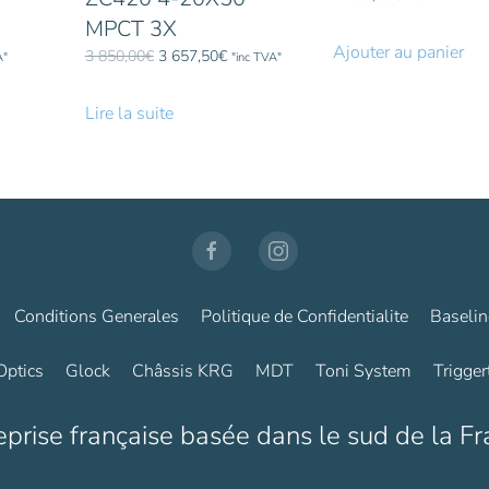
MPCT 3X
Ajouter au panier
Le
Le
3 850,00
€
3 657,50
€
A"
"inc TVA"
prix
prix
initial
actuel
Lire la suite
était :
est :
€.
3
3
850,00€.
657,50€.
Conditions Generales
Politique de Confidentialite
Baselin
Optics
Glock
Châssis KRG
MDT
Toni System
Trigger
eprise française basée dans le sud de la Fr