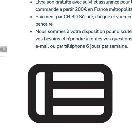
initial
actuel
Livraison gratuite avec suivi et assurance pour 
était :
est :
commande a partir 200€ en France métropolita
1
1
Paiement par CB 3D Sécure, chèque et viremen
439,00€.
395,00€.
bancaire.
Nous sommes à votre disposition pour discute
vos besoins et répondre à toutes vos questions
e-mail ou par téléphone 6 jours par semaine.