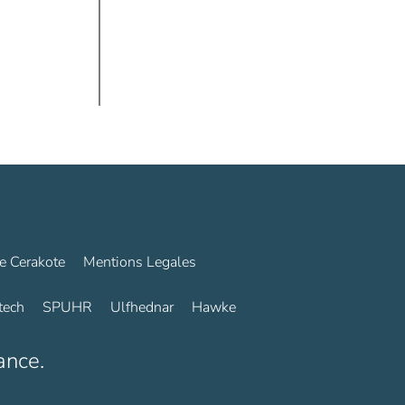
e Cerakote
Mentions Legales
tech
SPUHR
Ulfhednar
Hawke
ance.