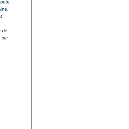
toute
ine.
t
r de
 par