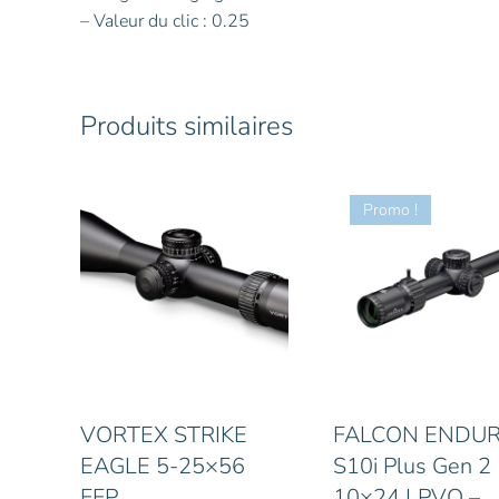
– Valeur du clic : 0.25
Produits similaires
Promo !
VORTEX STRIKE
FALCON ENDU
EAGLE 5-25×56
S10i Plus Gen 2 
FFP
10×24 LPVO –