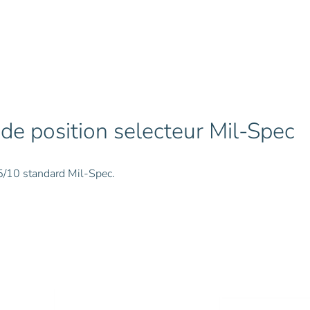
selecteur
Mil-
Spec
 position selecteur Mil-Spec
5/10 standard Mil-Spec.