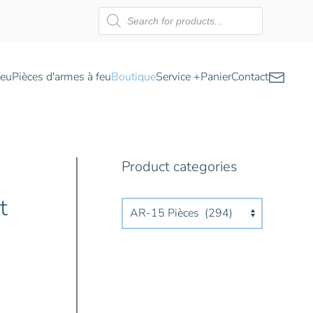
Recherche
de
produits
feu
Pièces d'armes à feu
Boutique
Service +
Panier
Contact
Product categories
t