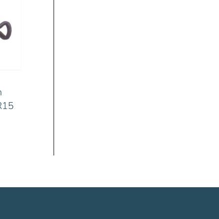
n
R15