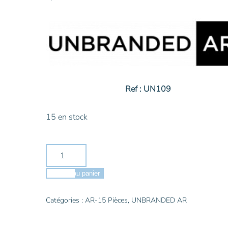
Ref : UN109
15 en stock
quantité
de
UNBRANDED
Ajouter au panier
AR
Ressort
Catégories :
AR-15 Pièces
,
UNBRANDED AR
de
position