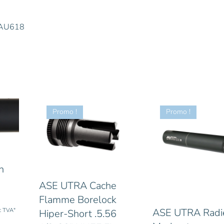
x AU618
Promo !
Promo !
n
ASE UTRA Cache
Flamme Borelock
ASE UTRA Radi
nc TVA"
Hiper-Short .5.56
x