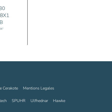
30
18X1
-B
VA"
0€.
e Cerakote
Mentions Legales
tech
SPUHR
Ulfhednar
Hawke