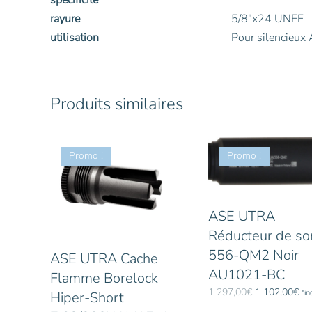
rayure
5/8″x24 UNEF
utilisation
Pour silencieu
Produits similaires
Promo !
Promo !
ASE UTRA
Réducteur de so
556-QM2 Noir
ASE UTRA Cache
AU1021-BC
Flamme Borelock
Le
Le
1 297,00
€
1 102,00
€
"i
Hiper-Short
prix
pri