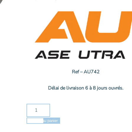
prix
prix
initial
actuel
était :
est :
186,00€.
167,00€.
Ref – AU742
Délai de livraison 6 à 8 jours ouvrés.
quantité
de
ASE
Ajouter au panier
UTRA