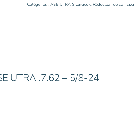
Cache
Catégories :
ASE UTRA Silencieux
,
Réducteur de son sile
flamme
Borelock
.7.62
-
5/8-
24
UNEF
AU742
E UTRA .7.62 – 5/8-24