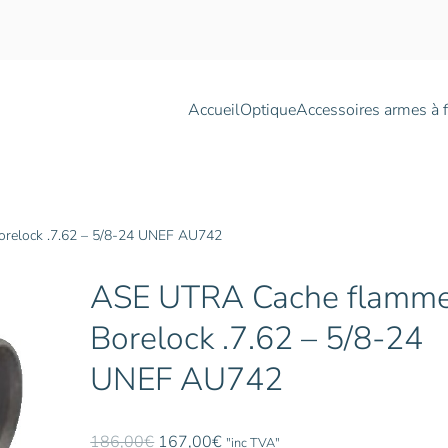
Accueil
Optique
Accessoires armes à 
relock .7.62 – 5/8-24 UNEF AU742
ASE UTRA Cache flamm
Borelock .7.62 – 5/8-24
UNEF AU742
Le
Le
186,00
€
167,00
€
"inc TVA"