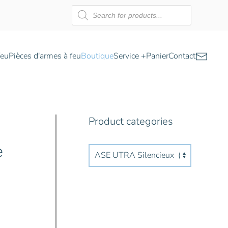
Recherche
de
produits
feu
Pièces d'armes à feu
Boutique
Service +
Panier
Contact
Product categories
e